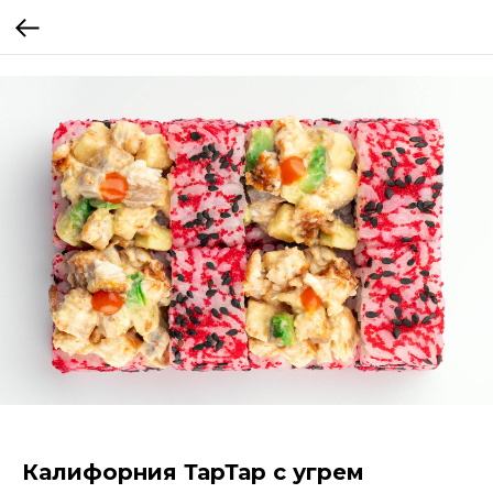
Калифорния ТарТар с угрем