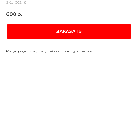
SKU:
00246
600
р.
ЗАКАЗАТЬ
Рис,нори,тобика,соус,крабовое мясо,угорь,авокадо