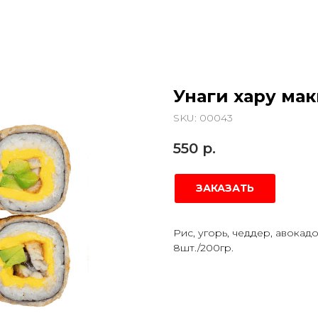
Унаги хару ма
SKU:
00043
550
р.
ЗАКАЗАТЬ
Рис, угорь, чеддер, авокадо
8шт./200гр.