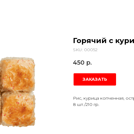
Горячий с кур
SKU:
00052
450
р.
ЗАКАЗАТЬ
Рис, курица копченная, ос
8 шт./210 гр.