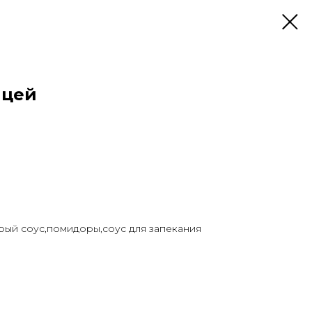
ицей
трый соус,помидоры,соус для запекания