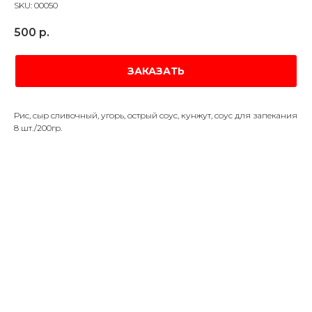
SKU:
00050
500
р.
ЗАКАЗАТЬ
Рис, сыр сливочный, угорь, острый соус, кунжут, соус для запекания
8 шт./200гр.