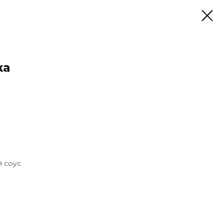
ка
й соус